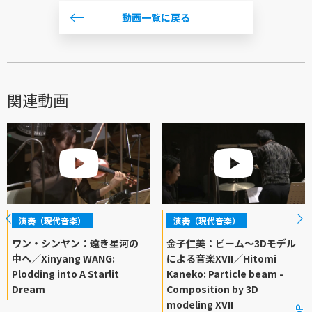
動画一覧に戻る
関連動画
演奏（現代音楽）
演奏（現代音楽）
ワン・シンヤン：遠き星河の
金子仁美：ビーム〜3Dモデル
中へ／Xinyang WANG:
による音楽XVII／Hitomi
Plodding into A Starlit
Kaneko: Particle beam -
Dream
Composition by 3D
modeling XVII