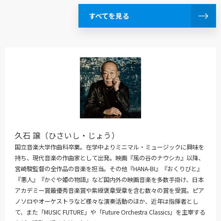
すべてを見る
久石 譲（ひさいし・じょう）
国立音楽大学作曲科卒業。在学中よりミニマル・ミュージックに興味を
持ち、現代音楽の作曲家として出発。映画『風の谷のナウシカ』以降、
宮崎駿監督の全作品の音楽を担当。その他『HANA-BI』『おくりびと』
『悪人』『かぐや姫の物語』など国内外の映画音楽を多数手掛け、日本
アカデミー賞最優秀音楽賞や紫綬褒章受章を含む数々の賞を受賞。ピア
ノソロやオーケストラなど様々な演奏活動のほか、近年は指揮者とし
て、また「MUSIC FUTURE」や「Future Orchestra Classics」を主宰する