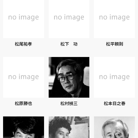
松尾祐孝
松下 功
松平頼則
松原勝也
松村禎三
松本日之春