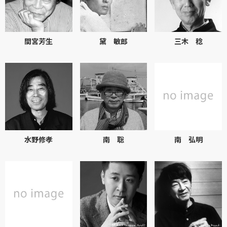
間宮芳生
黛 敏郎
三木 稔
水野修孝
南 聡
南 弘明