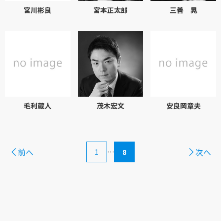
宮川彬良
宮本正太郎
三善 晃
毛利蔵人
茂木宏文
安良岡章夫
前へ
次へ
1
…
8