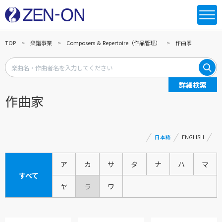
TOP
楽譜事業
Composers ＆ Repertoire（作品管理）
作曲家
詳細検索
作曲家
日本語
ENGLISH
ア
カ
サ
タ
ナ
ハ
マ
すべて
ヤ
ラ
ワ