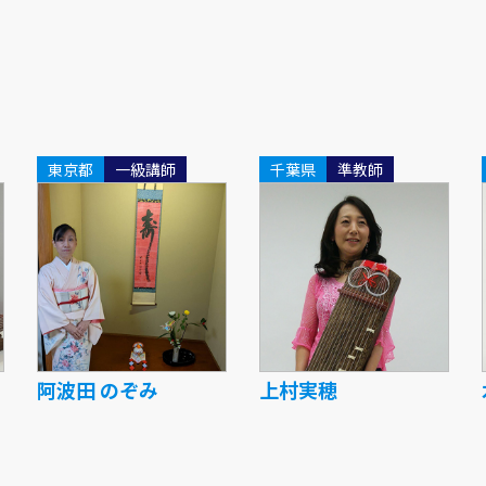
東京都
一級講師
千葉県
準教師
阿波田 のぞみ
上村実穂