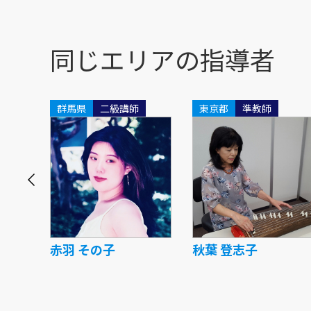
同じエリアの指導者
師
群馬県
二級講師
東京都
準教師
赤羽 その子
秋葉 登志子