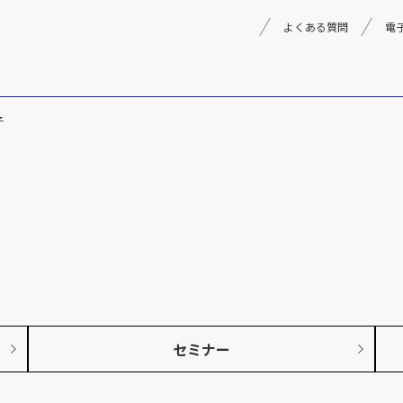
よくある質問
電
子
理念
採用情報
楽器事業
製品
音楽教育
文化箏音楽振興会
セミナー