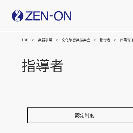
TOP
楽器事業
文化箏音楽振興会
指導者
目黒育
社長メッセージ
企業
楽譜事業
指導者
出版（全音楽譜出版社）
出版（カワイ出版）
C&R（作品管理）
認定制度