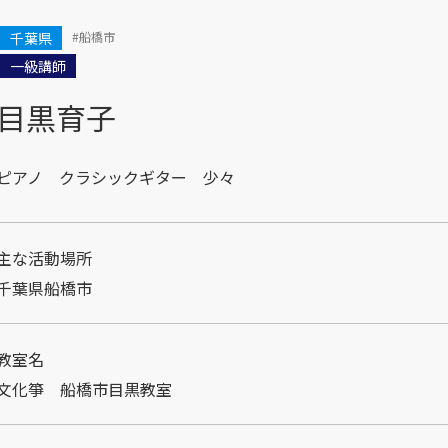
千葉県
#船橋市
一級講師
目黒育子
ピアノ クラシックギター 少々
主な活動場所
千葉県船橋市
教室名
文化箏 船橋市目黒教室