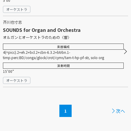
5’00”
オーケストラ
芥川也寸志
SOUNDS for Organ and Orchestra
オルガンとオーケストラのための〈響〉
楽器編成
4(=picc).2+eh.2+bcl.2+cbn-6.3.2+btrbn.1-
timp.perc:BD/conga/glock/crot/cyms/tam-t-hp-pf-str, solo org
演奏時間
15’00”
オーケストラ
次へ
1