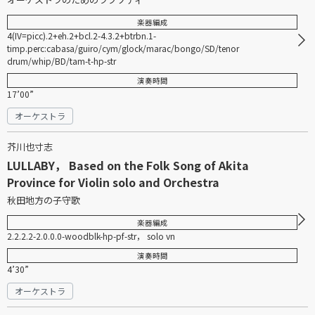
楽器編成
4(IV=picc).2+eh.2+bcl.2-4.3.2+btrbn.1-
timp.perc:cabasa/guiro/cym/glock/marac/bongo/SD/tenor
drum/whip/BD/tam-t-hp-str
演奏時間
17’00”
オーケストラ
芥川也寸志
LULLABY， Based on the Folk Song of Akita
Province for Violin solo and Orchestra
秋田地方の子守歌
楽器編成
2.2.2.2-2.0.0.0-woodblk-hp-pf-str， solo vn
演奏時間
4’30”
オーケストラ