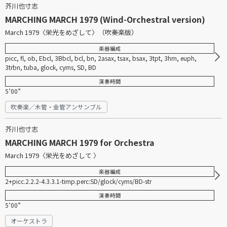
芥川也寸志
MARCHING MARCH 1979 (Wind-Orchestral version)
March 1979〈栄光をめざして〉（吹奏楽版）
楽器編成
picc, fl, ob, Ebcl, 3Bbcl, bcl, bn, 2asax, tsax, bsax, 3tpt, 3hrn, euph,
3trbn, tuba, glock, cyms, SD, BD
演奏時間
5’00”
吹奏楽／木管・金管アンサンブル
芥川也寸志
MARCHING MARCH 1979 for Orchestra
March 1979〈栄光をめざして 〉
楽器編成
2+picc.2.2.2-4.3.3.1-timp.perc:SD/glock/cyms/BD-str
演奏時間
5’00”
オーケストラ