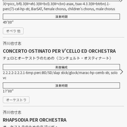
3(=picc, bfl).3(III=eh).3(III=bcl).3(III=cbn)-asax, tsax-4.3.3(III=btrbn).1-
perc(7)-cel-hp-str, BarSAT, female chorus, children's chorus, male chorus
演奏時間
49’00”
オペラ 他
芥川也寸志
CONCERTO OSTINATO PER V’CELLO ED ORCHESTRA
チェロとオーケストラのための〈コンチェルト・オスティナート〉
楽器編成
2.2.2.2-2.2.2.1-timp.perc:BD/SD/slap stick/glock/marac-hp-cemb-str, solo
vc
演奏時間
17’00”
オーケストラ
芥川也寸志
RHAPSODIA PER ORCHESTRA
オーケストラのためのラプソディ