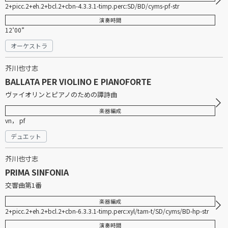
2+picc.2+eh.2+bcl.2+cbn-4.3.3.1-timp.perc:SD/BD/cyms-pf-str
演奏時間
12’00”
オーケストラ
芥川也寸志
BALLATA PER VIOLINO E PIANOFORTE
ヴァイオリンとピアノのための譚詩曲
楽器編成
vn， pf
デュエット
芥川也寸志
PRIMA SINFONIA
交響曲第1番
楽器編成
2+picc.2+eh.2+bcl.2+cbn-6.3.3.1-timp.perc:xyl/tam-t/SD/cyms/BD-hp-str
演奏時間