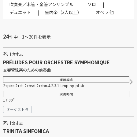
吹奏楽／木管・金管アンサンブル
ソロ
デュエット
室内楽（3人以上）
オペラ 他
24
件中 1～20件を表示
芥川也寸志
PRÉLUDES POUR ORCHESTRE SYMPHONIQUE
交響管弦楽のための前奏曲
楽器編成
2+picc.2+eh.2+bscl.2+cbn.4.2.3.1-timp-hp-pf-str
演奏時間
17’00”
オーケストラ
芥川也寸志
TRINITA SINFONICA