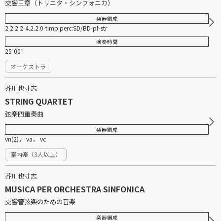
交響三章（トリニタ・シンフォニカ）
楽器編成
2.2.2.2-4.2.2.0-timp.perc:SD/BD-pf-str
演奏時間
25’00”
オーケストラ
芥川也寸志
STRING QUARTET
弦楽四重奏曲
楽器編成
vn(2)， va， vc
室内楽（3人以上）
芥川也寸志
MUSICA PER ORCHESTRA SINFONICA
交響管弦楽のための音楽
楽器編成