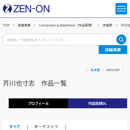
TOP
楽譜事業
Composers ＆ Repertoire（作品管理）
作曲家
芥川
詳細検索
日本語
ENGLISH
芥川也寸志 作品一覧
プロフィール
作品目録DL
すべて
オーケストラ