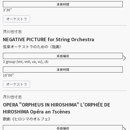
演奏時間
3’30”
オーケストラ
芥川也寸志
NEGATIVE PICTURE for String Orchestra
弦楽オーケストラのための〈陰画〉
楽器編成
2 group (vnI, vnII, va, vc), cb
演奏時間
10’00”
オーケストラ
芥川也寸志
OPERA "ORPHEUS IN HIROSHIMA" L'ORPHÉE DE
HIROSHIMA Opéra an 7scènes
歌劇《ヒロシマのオルフェ》
楽器編成