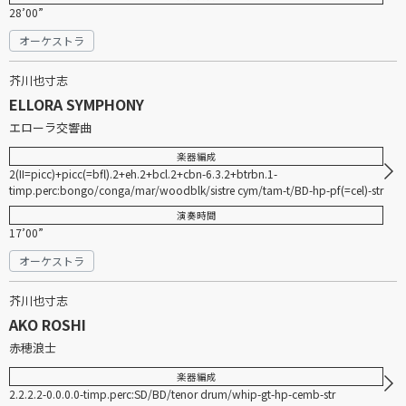
28’00”
オーケストラ
芥川也寸志
ELLORA SYMPHONY
エローラ交響曲
楽器編成
2(II=picc)+picc(=bfl).2+eh.2+bcl.2+cbn-6.3.2+btrbn.1-
timp.perc:bongo/conga/mar/woodblk/sistre cym/tam-t/BD-hp-pf(=cel)-str
演奏時間
17’00”
オーケストラ
芥川也寸志
AKO ROSHI
赤穂浪士
楽器編成
2.2.2.2-0.0.0.0-timp.perc:SD/BD/tenor drum/whip-gt-hp-cemb-str