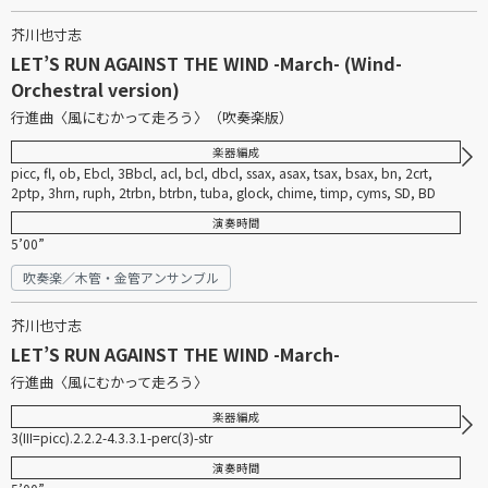
芥川也寸志
LET’S RUN AGAINST THE WIND -March- (Wind-
Orchestral version)
行進曲〈風にむかって走ろう〉（吹奏楽版）
楽器編成
picc, fl, ob, Ebcl, 3Bbcl, acl, bcl, dbcl, ssax, asax, tsax, bsax, bn, 2crt,
2ptp, 3hrn, ruph, 2trbn, btrbn, tuba, glock, chime, timp, cyms, SD, BD
演奏時間
5’00”
吹奏楽／木管・金管アンサンブル
芥川也寸志
LET’S RUN AGAINST THE WIND -March-
行進曲〈風にむかって走ろう〉
楽器編成
3(III=picc).2.2.2-4.3.3.1-perc(3)-str
演奏時間